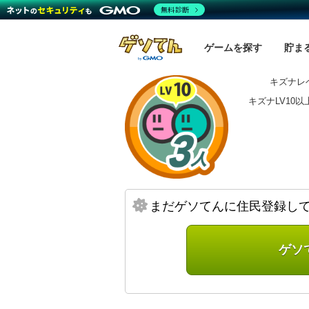
無料診断
ゲームを探す
貯ま
キズナレベ
キズナLV10
まだゲソてんに住民登録し
ゲソ