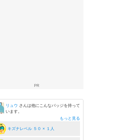
PR
リュウ
さんは他にこんなバッジを持って
います。
もっと見る
キズナレベル ５０ × １人