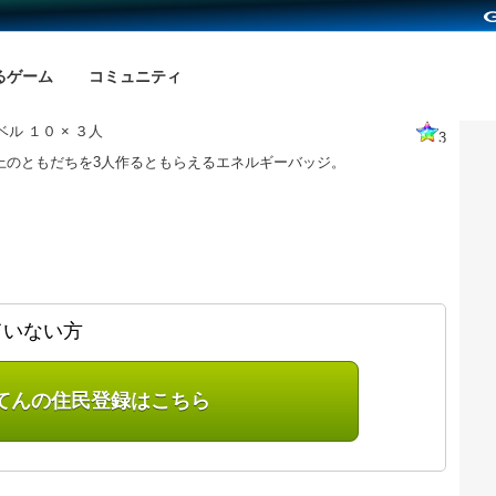
るゲーム
コミュニティ
ル １０ × ３人
3
以上のともだちを3人作るともらえるエネルギーバッジ。
ていない方
てんの住民登録はこちら