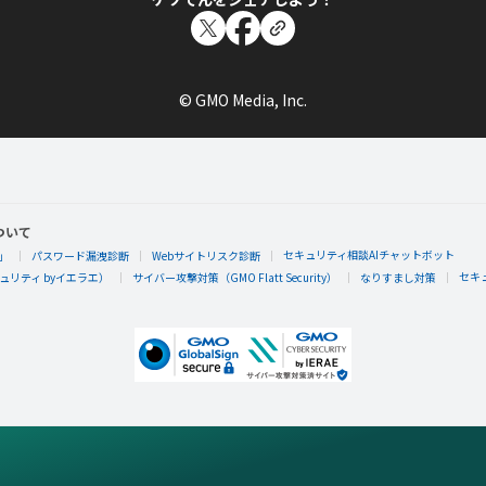
© GMO Media, Inc.
ついて
セキュリティ相談AIチャットボット
」
パスワード漏洩診断
Webサイトリスク診断
セキ
リティ byイエラエ）
サイバー攻撃対策（GMO Flatt Security）
なりすまし対策