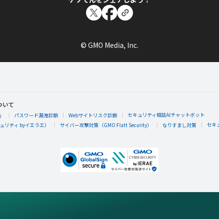
© GMO Media, Inc.
ついて
セキュリティ相談AIチャットボット
」
パスワード漏洩診断
Webサイトリスク診断
セキ
リティ byイエラエ）
サイバー攻撃対策（GMO Flatt Security）
なりすまし対策