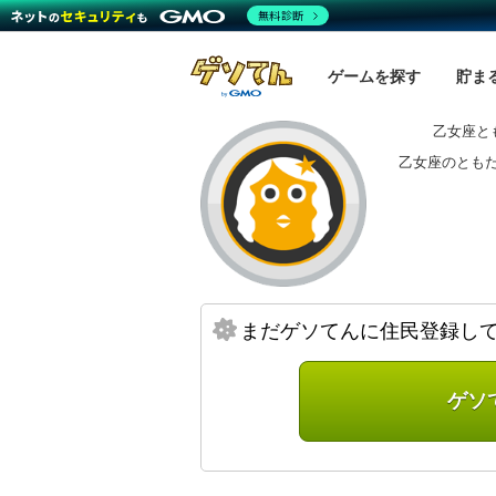
無料診断
ゲームを探す
貯ま
乙女座と
乙女座のとも
まだゲソてんに住民登録し
ゲソ