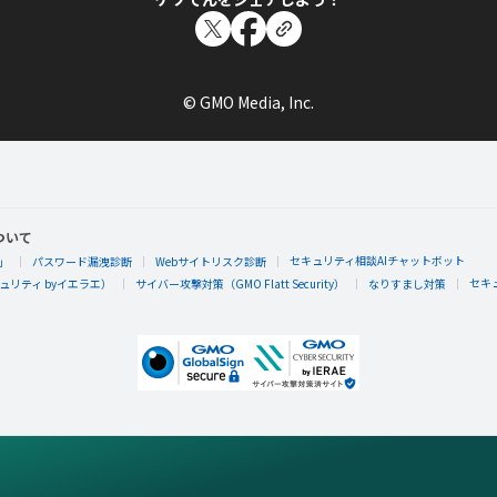
© GMO Media, Inc.
ついて
セキュリティ相談AIチャットボット
」
パスワード漏洩診断
Webサイトリスク診断
セキ
リティ byイエラエ）
サイバー攻撃対策（GMO Flatt Security）
なりすまし対策