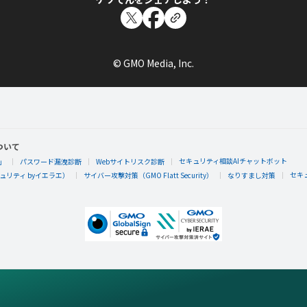
© GMO Media, Inc.
ついて
セキュリティ相談AIチャットボット
」
パスワード漏洩診断
Webサイトリスク診断
セキ
リティ byイエラエ）
サイバー攻撃対策（GMO Flatt Security）
なりすまし対策